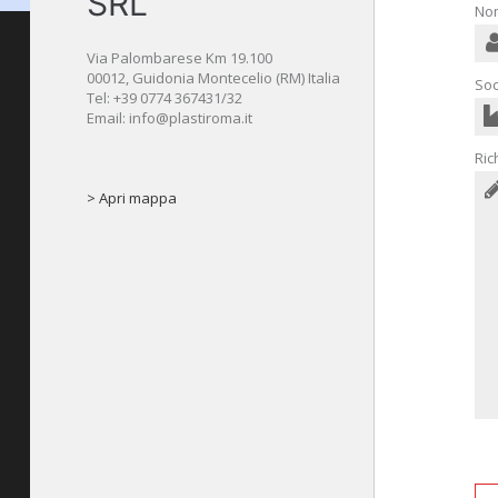
SRL
No
Via Palombarese Km 19.100
00012, Guidonia Montecelio (RM) Italia
Soc
Tel: +39 0774 367431/32
Email: info@plastiroma.it
Ric
> Apri mappa