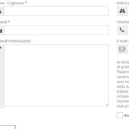
me - Cognome *
Indiriz
ietà *
Telefo
hiedi informazioni
E-mail 
Ai sens
di prot
Plastir
saranno
sarà im
della S
trattat
richiama
momento
mail al
Ac