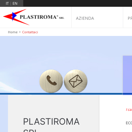
IT
|
EN
AZIENDA
P
Home
Contattaci
I c
PLASTIROMA
EC