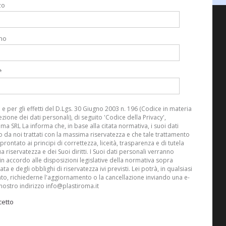
zo
no
*
i e per gli effetti del D.Lgs. 30 Giugno 2003 n. 196 (Codice in materia
ezione dei dati personali), di seguito 'Codice della Privacy',
oma SRL La informa che, in base alla citata normativa, i suoi dati
 da noi trattati con la massima riservatezza e che tale trattamento
prontato ai principi di correttezza, liceità, trasparenza e di tutela
ua riservatezza e dei Suoi diritti. I Suoi dati personali verranno
i in accordo alle disposizioni legislative della normativa sopra
ta e degli obblighi di riservatezza ivi previsti. Lei potrà, in qualsiasi
, richiederne l'aggiornamento o la cancellazione inviando una e-
 nostro indirizzo info@plastiroma.it
cetto