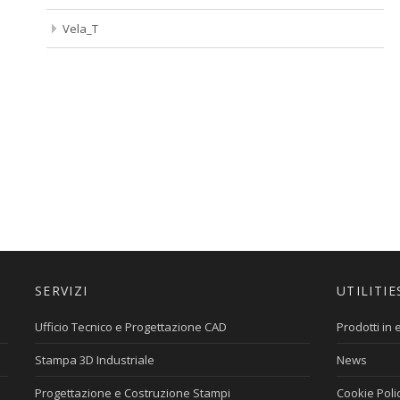
Vela_T
SERVIZI
UTILITIE
Ufficio Tecnico e Progettazione CAD
Prodotti in
Stampa 3D Industriale
News
Progettazione e Costruzione Stampi
Cookie Poli