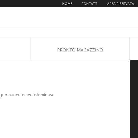
HOME
CONTATTI
AREA RISERVATA
PRONTO MAGAZZINO
nale permanentemente luminoso