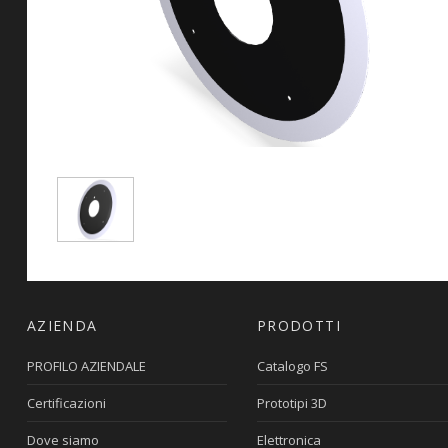
AZIENDA
PRODOTTI
PROFILO AZIENDALE
Catalogo FS
Certificazioni
Prototipi 3D
Dove siamo
Elettronica