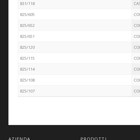
831/118
CA
825/605
CO
825/652
CO
825/651
CO
825/120
CO
825/115
CO
825/114
CO
825/108
CO
825/107
CO
AZIENDA
PRODOTTI