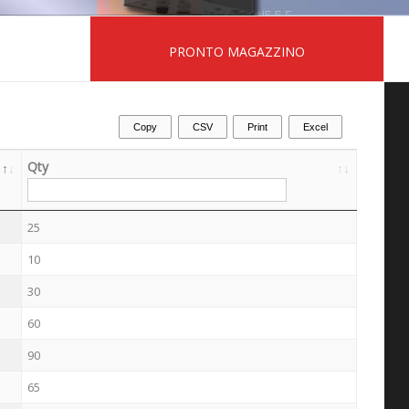
PRONTO MAGAZZINO
Copy
CSV
Print
Excel
Qty
Qty
25
10
30
60
90
65