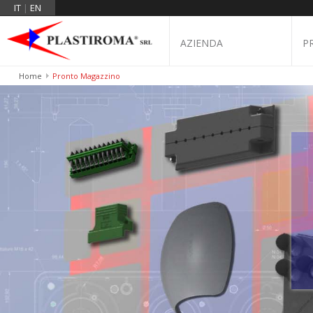
IT
|
EN
AZIENDA
P
Home
Pronto Magazzino