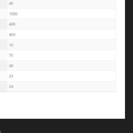
40
1000
400
450
10
75
40
33
26
S