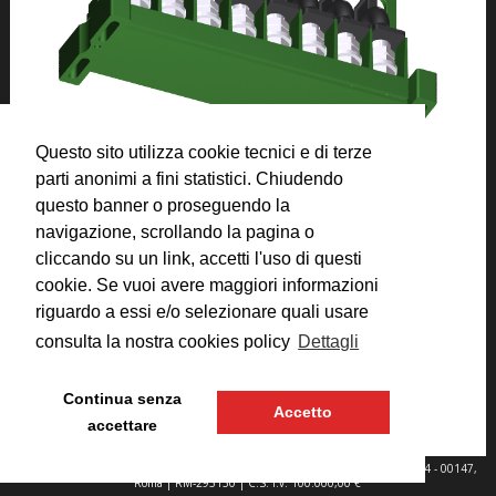
Questo sito utilizza cookie tecnici e di terze
parti anonimi a fini statistici. Chiudendo
questo banner o proseguendo la
navigazione, scrollando la pagina o
cliccando su un link, accetti l'uso di questi
cookie. Se vuoi avere maggiori informazioni
riguardo a essi e/o selezionare quali usare
consulta la nostra cookies policy
Dettagli
Categorico:
FS 825 / 258
Disegno:
PLA.17.MR8.148.A
Continua senza
Accetto
accettare
© 2025 Plastiroma s.r.l. - P.IVA 00897691002 |
Sede Legale
: Via C. Colombo 134 - 00147,
Roma | RM-293130 | C.S. i.v. 100.000,00 €