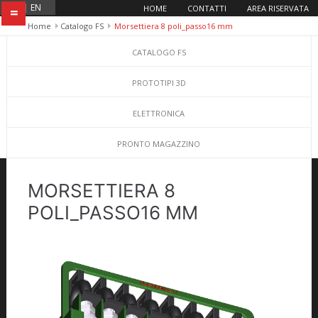
IT
|
EN
HOME
CONTATTI
AREA RISERVATA
=
Home
Catalogo FS
Morsettiera 8 poli_passo16 mm
CATALOGO FS
PROTOTIPI 3D
ELETTRONICA
PRONTO MAGAZZINO
MORSETTIERA 8
POLI_PASSO16 MM