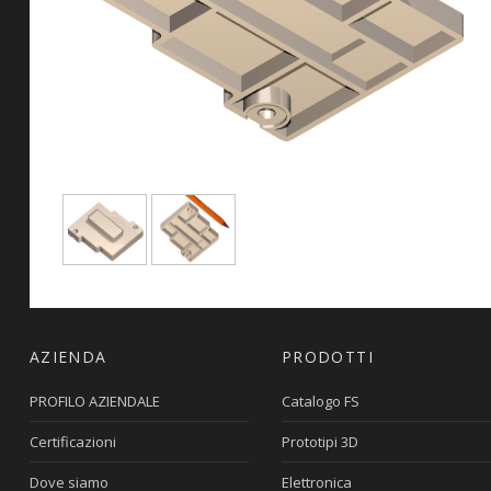
AZIENDA
PRODOTTI
PROFILO AZIENDALE
Catalogo FS
Certificazioni
Prototipi 3D
Dove siamo
Elettronica