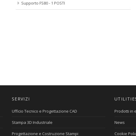
Supporto FS80 - 1 POSTI
SERVIZI
UTILITIE
Ufficio Tecnico e Progettazione CAD
Prodotti in
Stampa 3D Industriale
News
Progettazione e Costruzione Stampi
Cookie Poli