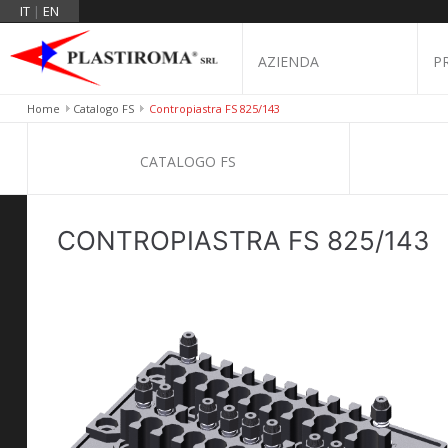
IT
|
EN
AZIENDA
P
Home
Catalogo FS
Contropiastra FS 825/143
CATALOGO FS
CONTROPIASTRA FS 825/143