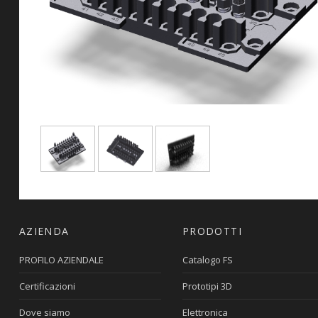
AZIENDA
PRODOTTI
PROFILO AZIENDALE
Catalogo FS
Certificazioni
Prototipi 3D
Dove siamo
Elettronica