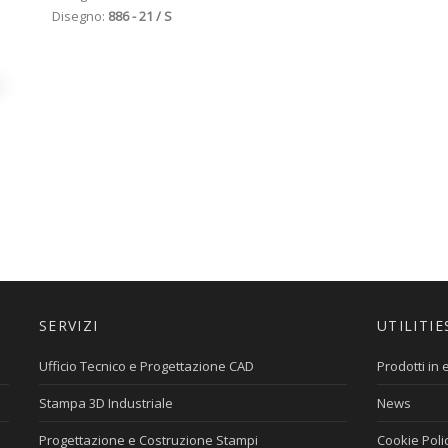
Disegno:
886 - 21 / S
SERVIZI
UTILITIE
Ufficio Tecnico e Progettazione CAD
Prodotti in
Stampa 3D Industriale
News
Progettazione e Costruzione Stampi
Cookie Poli