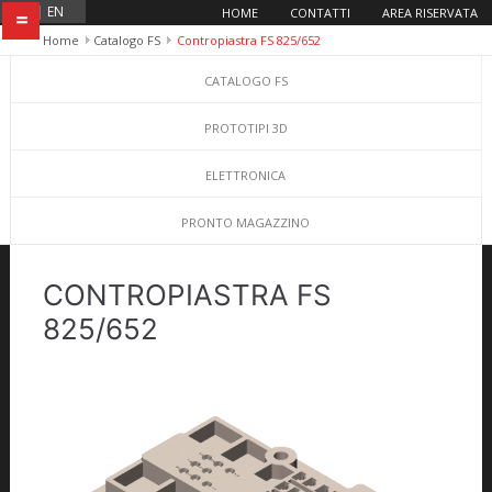
IT
|
EN
HOME
CONTATTI
AREA RISERVATA
=
Home
Catalogo FS
Contropiastra FS 825/652
CATALOGO FS
PROTOTIPI 3D
ELETTRONICA
PRONTO MAGAZZINO
CONTROPIASTRA FS
825/652