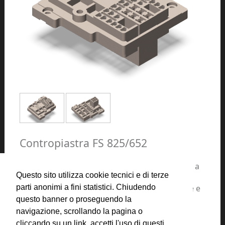
Contropiastra FS 825/652
Contropiastra per relè combinatore 9/9 a relè a
Questo sito utilizza cookie tecnici e di terze
c.c. tipo FS.80
con contatti forti completa di boccole filettate e
parti anonimi a fini statistici. Chiudendo
viti di fissaggio.
questo banner o proseguendo la
navigazione, scrollando la pagina o
cliccando su un link, accetti l'uso di questi