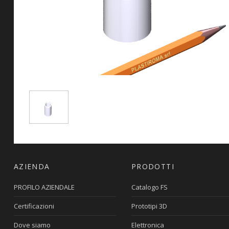
AZIENDA
PRODOTTI
PROFILO AZIENDALE
Catalogo FS
Certificazioni
Prototipi 3D
Dove siamo
Elettronica