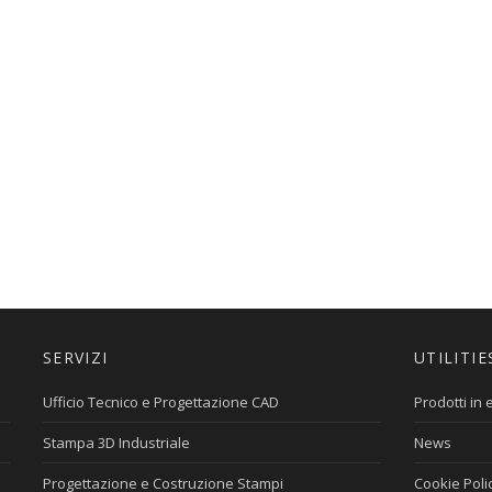
SERVIZI
UTILITIE
Ufficio Tecnico e Progettazione CAD
Prodotti in
Stampa 3D Industriale
News
Progettazione e Costruzione Stampi
Cookie Poli