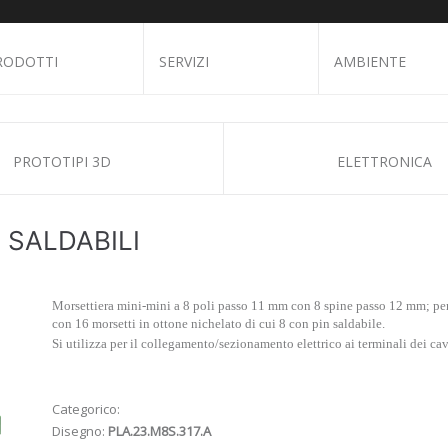
RODOTTI
SERVIZI
AMBIENTE
PROTOTIPI 3D
ELETTRONICA
 SALDABILI
Morsettiera mini-mini a 8 poli passo 11 mm con 8 spine passo 12 mm; per
con 16 morsetti in ottone nichelato di cui 8 con pin saldabile.
Si utilizza per il collegamento/sezionamento elettrico ai terminali dei cav
Categorico:
Disegno:
PLA.23.M8S.317.A