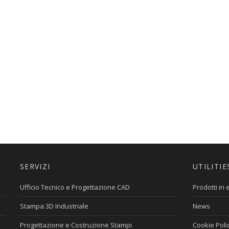
SERVIZI
UTILITIE
Ufficio Tecnico e Progettazione CAD
Prodotti in
Stampa 3D Industriale
News
Progettazione e Costruzione Stampi
Cookie Poli