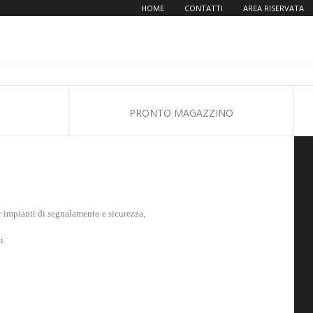
HOME
CONTATTI
AREA RISERVATA
PRONTO MAGAZZINO
 impianti di segnalamento e sicurezza,
i