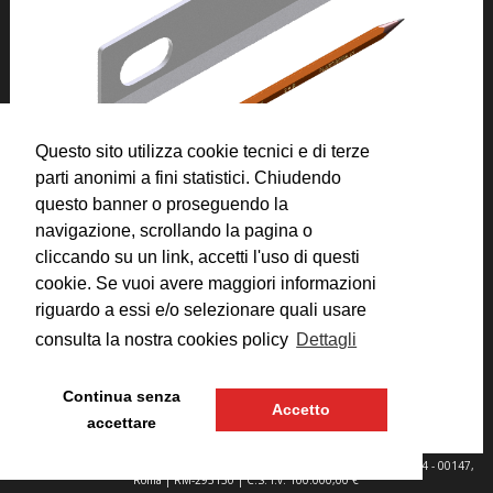
Questo sito utilizza cookie tecnici e di terze
parti anonimi a fini statistici. Chiudendo
questo banner o proseguendo la
navigazione, scrollando la pagina o
cliccando su un link, accetti l'uso di questi
cookie. Se vuoi avere maggiori informazioni
riguardo a essi e/o selezionare quali usare
consulta la nostra cookies policy
Dettagli
Categorico:
FS 832 / 851
Disegno:
845 - 71 / 15
Continua senza
Accetto
accettare
© 2025 Plastiroma s.r.l. - P.IVA 00897691002 |
Sede Legale
: Via C. Colombo 134 - 00147,
Roma | RM-293130 | C.S. i.v. 100.000,00 €