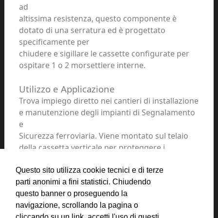
ad
altissima resistenza, questo componente è
dotato di una serratura ed è progettato
specificamente per
chiudere e sigillare le cassette configurate per
ospitare
1 o 2 morsettiere
interne.
Utilizzo e Applicazione
Trova impiego diretto nei cantieri di installazione
e manutenzione degli impianti di
Segnalamento
e
Sicurezza
ferroviaria. Viene montato sul telaio
della cassetta verticale per proteggere i
collegamenti
elettrici e le morsettiere dedicate ai circuiti di
Questo sito utilizza cookie tecnici e di terze
binario, ai segnali luminosi e alle
parti anonimi a fini statistici. Chiudendo
apparecchiature di piazzale.
questo banner o proseguendo la
navigazione, scrollando la pagina o
cliccando su un link, accetti l'uso di questi